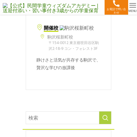
お電話で問い合
MENU
わせ
開催校
駒沢桜新町校
〒154-0012 東京都世田谷区駒
沢2-18-9 コン・フォレスト3F
静けさと活気が共存する駒沢で、
贅沢な学びの放課後