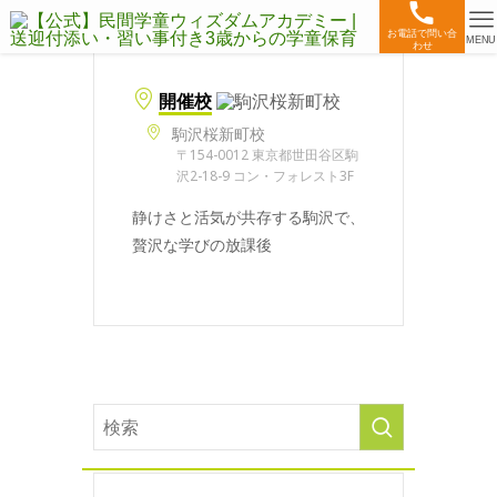
お電話で問い合
MENU
わせ
開催校
駒沢桜新町校
〒154-0012 東京都世田谷区駒
沢2-18-9 コン・フォレスト3F
静けさと活気が共存する駒沢で、
贅沢な学びの放課後