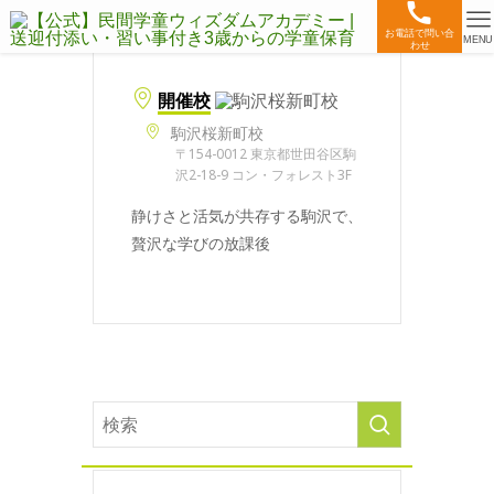
お電話で問い合
MENU
わせ
開催校
駒沢桜新町校
〒154-0012 東京都世田谷区駒
沢2-18-9 コン・フォレスト3F
静けさと活気が共存する駒沢で、
贅沢な学びの放課後