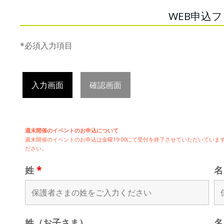
WEB申込
*必須入力項目
入力画面
確認画面
週末開催のイベントのお申込について
週末開催の
イベントのお申込は
金曜19:00にて受付を終了させていただいてい
ださい。
姓
*
姓（お子さま）
名