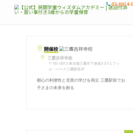
03-6914-
開催校
三鷹吉祥寺校
〒181-0013 東京都三鷹市下連雀3-37-2 フィ
ル・パーク三鷹駅前3F
都心の利便性と充実の学びを両立 三鷹駅前でお
子さまの未来を創る