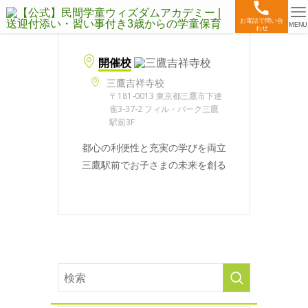
お電話で問い合
MENU
わせ
開催校
三鷹吉祥寺校
〒181-0013 東京都三鷹市下連
雀3-37-2 フィル・パーク三鷹
駅前3F
都心の利便性と充実の学びを両立
三鷹駅前でお子さまの未来を創る