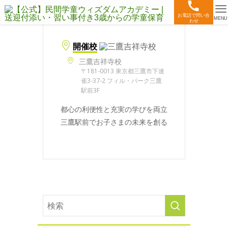
お電話で問い合
MENU
わせ
開催校
三鷹吉祥寺校
〒181-0013 東京都三鷹市下連
雀3-37-2 フィル・パーク三鷹
駅前3F
都心の利便性と充実の学びを両立
三鷹駅前でお子さまの未来を創る