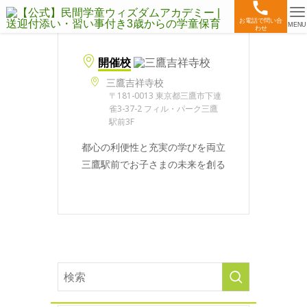
お電話で問い合
MENU
わせ
開催校
三鷹吉祥寺校
〒181-0013 東京都三鷹市下連
雀3-37-2 フィル・パーク三鷹
駅前3F
都心の利便性と充実の学びを両立
三鷹駅前でお子さまの未来を創る