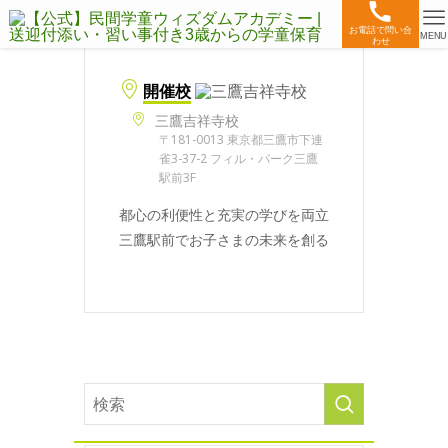
お電話で問い合
MENU
わせ
開催校
三鷹吉祥寺校
〒181-0013 東京都三鷹市下連
雀3-37-2 フィル・パーク三鷹
駅前3F
都心の利便性と充実の学びを両立
三鷹駅前でお子さまの未来を創る