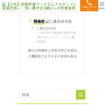
お電話で問い合
MENU
わせ
開催校
三鷹吉祥寺校
〒181-0013 東京都三鷹市下連
雀3-37-2 フィル・パーク三鷹
駅前3F
都心の利便性と充実の学びを両立
三鷹駅前でお子さまの未来を創る