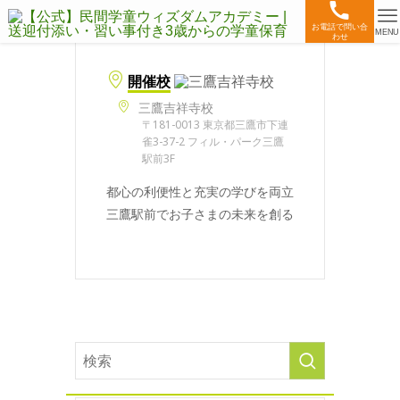
お電話で問い合
MENU
わせ
開催校
三鷹吉祥寺校
〒181-0013 東京都三鷹市下連
雀3-37-2 フィル・パーク三鷹
駅前3F
都心の利便性と充実の学びを両立
三鷹駅前でお子さまの未来を創る