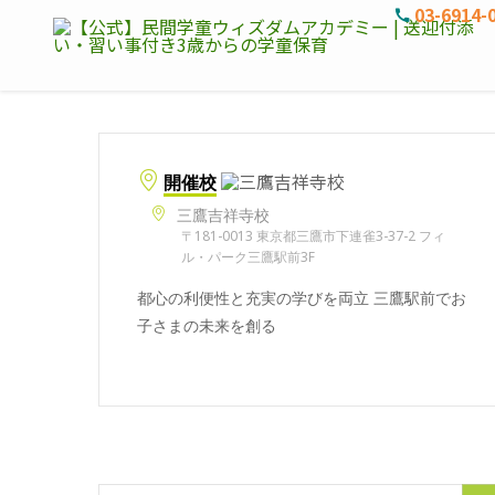
03-6914-
開催校
三鷹吉祥寺校
〒181-0013 東京都三鷹市下連雀3-37-2 フィ
ル・パーク三鷹駅前3F
都心の利便性と充実の学びを両立 三鷹駅前でお
子さまの未来を創る