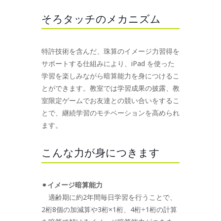
そろタッチのメカニズム
特許技術を含んだ、珠算のイメージ力習得を
サポートする仕組みにより、iPad を使った
学習を楽しみながら暗算能力を身につけるこ
とができます。教室では学習成果の披露、教
室限定ゲームでお友達との競い合いをするこ
とで、継続学習のモチベーションを高められ
ます。
こんな力が身につきます
⚫︎
イメージ暗算能力
適齢期に約2年間毎日学習を行うことで、
2桁8個の加減算や3桁×1桁、4桁÷1桁の計算