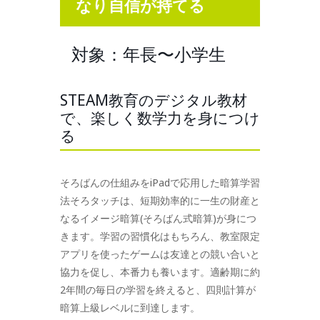
なり自信が持て
る
対象：年長〜小学生
STEAM教育のデジタル教材
で、楽しく数学力を身につけ
る
そろばんの仕組みをiPadで応用した暗算学習
法そろタッチは、短期効率的に一生の財産と
なるイメージ暗算(そろばん式暗算)が身につ
きます。学習の習慣化はもちろん、教室限定
アプリを使ったゲームは友達との競い合いと
協力を促し、本番力も養います。適齢期に約
2年間の毎日の学習を終えると、四則計算が
暗算上級レベルに到達します。