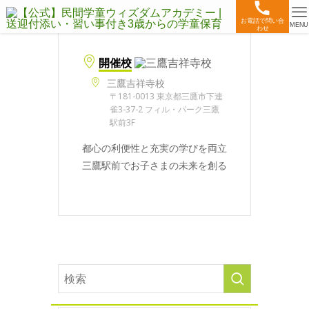
お電話で問い合
MENU
わせ
開催校
三鷹吉祥寺校
〒181-0013 東京都三鷹市下連
雀3-37-2 フィル・パーク三鷹
駅前3F
都心の利便性と充実の学びを両立
三鷹駅前でお子さまの未来を創る