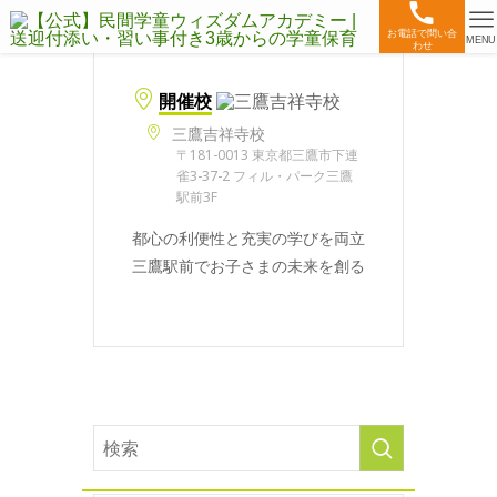
お電話で問い合
MENU
わせ
開催校
三鷹吉祥寺校
〒181-0013 東京都三鷹市下連
雀3-37-2 フィル・パーク三鷹
駅前3F
都心の利便性と充実の学びを両立
三鷹駅前でお子さまの未来を創る