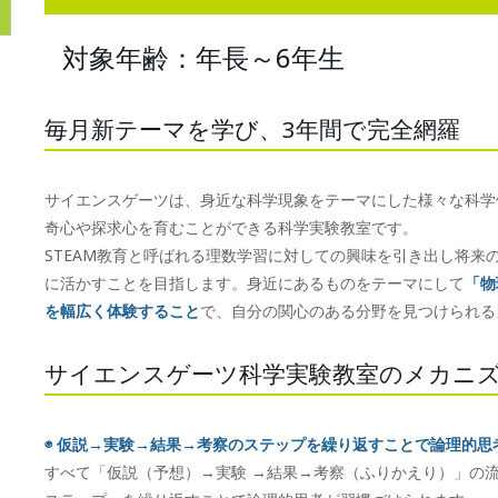
対象年齢：年長～6年生
毎月新テーマを学び、3年間で完全網羅
サイエンスゲーツは、身近な科学現象をテーマにした様々な科学
奇心や探求心を育むことができる科学実験教室です。
STEAM教育と呼ばれる理数学習に対しての興味を引き出し将来
に活かすことを目指します。身近にあるものをテーマにして
「物
を幅広く体験すること
で、自分の関心のある分野を見つけられる
サイエンスゲーツ科学実験教室のメカニ
◉ 仮説→実験→結果→考察のステップを繰り返すことで論理的思
すべて「仮説（予想）→実験 →結果→考察（ふりかえり）」の