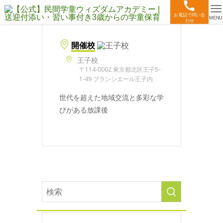
お電話で問い合
MENU
わせ
開催校
王子校
〒114-0002 東京都北区王子5-
1-49 ブランシエール王子内
世代を超えた地域交流と多彩な学
びがある放課後