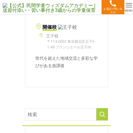
お電話で問い合
MENU
わせ
開催校
王子校
〒114-0002 東京都北区王子5-
1-49 ブランシエール王子内
世代を超えた地域交流と多彩な学
びがある放課後