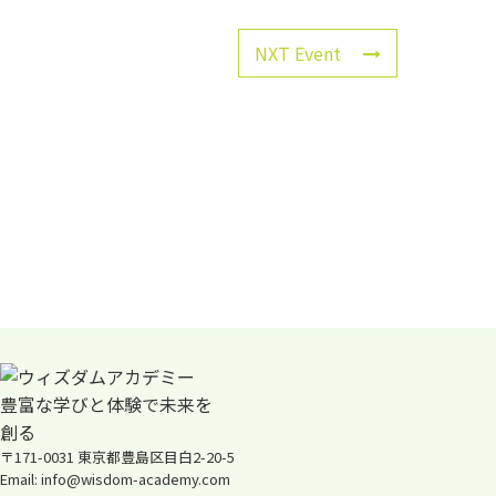
NXT Event
〒171-0031 東京都豊島区目白2-20-5
Email: info@wisdom-academy.com