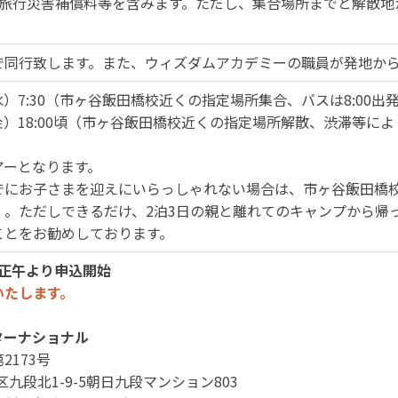
、旅行災害補償料等を含みます。ただし、集合場所までと解散地
で同行致します。また、ウィズダムアカデミーの職員が発地か
（水）7:30（市ヶ谷飯田橋校近くの指定場所集合、バスは8:00出
日（金）18:00頃（市ヶ谷飯田橋校近くの指定場所解散、渋滞等に
アーとなります。
でにお子さまを迎えにいらっしゃれない場合は、市ヶ谷飯田橋
）。ただしできるだけ、2泊3日の親と離れてのキャンプから帰
ことをお勧めしております。
 正午より申込開始
いたします。
ターナショナル
173号
田区九段北1-9-5朝日九段マンション803