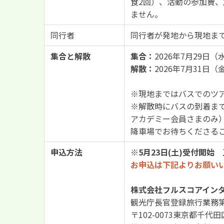
食2回）、活動の参加費
ません。
同行者
同行者が発地から現地ま
集合と解散
集合：
2026年7月29日
解散：
2026年7月31
※現地まではバスでのツ
※解散時にバスの到着ま
アカデミー会員さまのみ
降車場でお待ちくださる
申込方法
※5月23日(土)受付開始
お申込は下記よりお願い
株式会社フルスコアイン
観光庁長官登録旅行業務第2
〒102-0073東京都千代