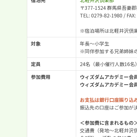
〒377-1524 群馬県吾妻郡
TEL: 0279-82-1980 / F
※宿泊場所は北軽井沢倶
対象
年長～小学生
※同伴参加する兄弟姉妹
定員
24名（最小催行人数16名
参加費用
ウィズダムアカデミー会
ウィズダムアカデミー会
お支払は銀行口座振り込
振込先の口座はご参加が
＜参加費に含まれるもの
交通費（発地～北軽井沢