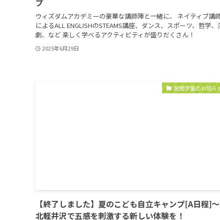
プ
ウィズダムアカデミーの豪華な講師陣と一緒に、 ネイティブ講
によるALL ENGLISHのSTEAMS講座、ダンス、スポーツ、哲学、
劇、など 楽しく学べるアクティビティが盛りだくさん！
2025年6月29日
民間学童のお知ら
【終了しました】夏のこども自立キャンプ[A日程]〜
北軽井沢で五感を刺激する新しい体験を！