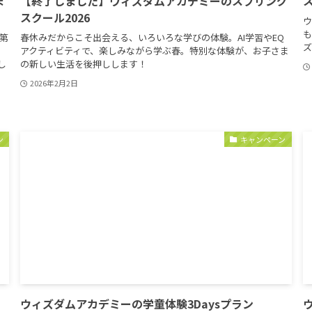
ま
【終了しました】ウィズダムアカデミーのスプリング
スクール2026
ウ
も
、第
春休みだからこそ出会える、いろいろな学びの体験。AI学習やEQ
ズ
、
アクティビティで、楽しみながら学ぶ春。特別な体験が、お子さま
し
の新しい生活を後押しします！
2026年2月2日
ン
キャンペーン
ウィズダムアカデミーの学童体験3Daysプラン