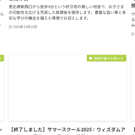
恵比寿駅西口から徒歩4分という好立地の美しい校舎で、お子さま
の可能性を広げる充実した放課後を提供します。豊富な習い事と多
遊ん
ウ
彩な学びの機会を備えた環境でお迎えします。
り
る
キ
み
2025年12月10日
せ
民間学童のお知らせ
ン
【終了しました】サマースクール2025：ウィズダムア