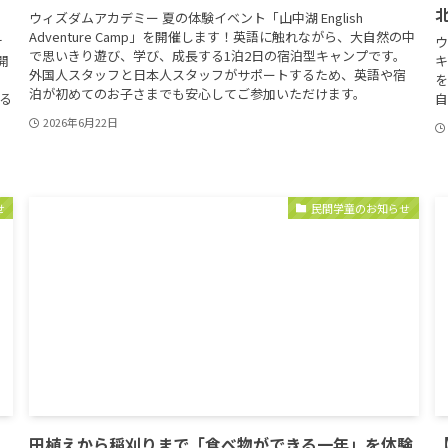
ウィズダムアカデミー 夏の体験イベント「山中湖 English
Adventure Camp」を開催します！英語に触れながら、大自然の中
サ
ウ
で思いきり遊び、学び、成長する1泊2日の宿泊型キャンプです。
開
キ
外国人スタッフと日本人スタッフがサポートするため、英語や宿
を
を
泊が初めてのお子さまでも安心してご参加いただけます。
る
自
2026年6月22日
せ
民間学童のお知らせ
田植えから稲刈りまで「食べ物ができる一年」を体験