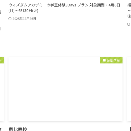
ウィズダムアカデミーの学童体験3Days プラン 対象期間：4月6日
紹
(月)～6月30日(火)
ャ
定
後
ま
2025年12月26日
日
ン
民間学童
お
恵比寿校