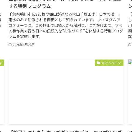
する特別プログラム
立
千葉県鴨川市に375枚の棚田が連なる大山千枚田は、日本で唯一、
【
験
雨水のみで耕作される棚田として知られています。 ウィズダムア
し
も
カデミーでは、この棚田で田植えから稲刈り、はざかけまで、すべ
用
て手作業で行う日本の伝統的な"お米づくり"を体験する特別プログ
額
ラムを実施します。
試
2026年3月26日
舎
キャンペーン