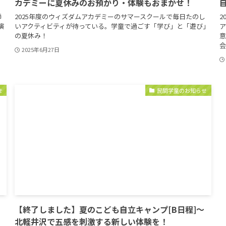
カデミーに夏休みのお預かり・体験もおまかせ！
師
2025年度のウィズダムアカデミーのサマースクールで毎日たのし
2
演
いアクティビティが待っている。学童で過ごす「学び」と「遊び」
ア
の夏休み！
意
会
2025年6月27日
せ
民間学童のお知らせ
【終了しました】夏のこども自立キャンプ[B日程]〜
北軽井沢で五感を刺激する新しい体験を！