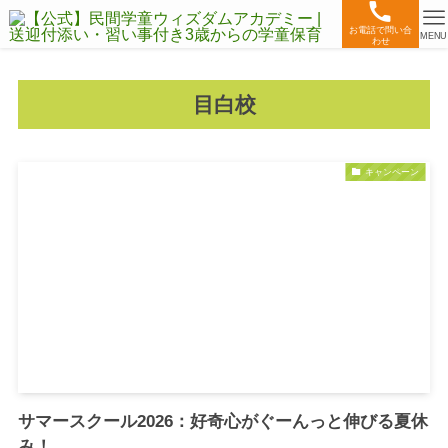
お電話で問い合
MENU
わせ
目白校
キャンペーン
サマースクール2026：好奇心がぐーんっと伸びる夏休
み！