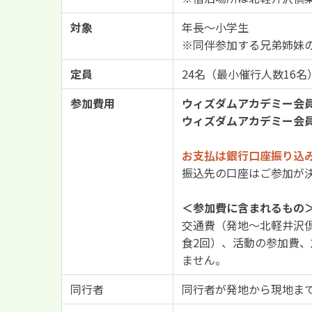
対象
年長～小学生
※同伴参加する兄弟姉妹
定員
24名（最小催行人数16名
参加費用
ウィズダムアカデミー会
ウィズダムアカデミー会
お支払は銀行口座振り込
振込先の口座はご参加が
＜参加費に含まれるもの
交通費（発地～北軽井沢
食2回）、活動の参加費
ません。
同行者
同行者が発地から現地ま