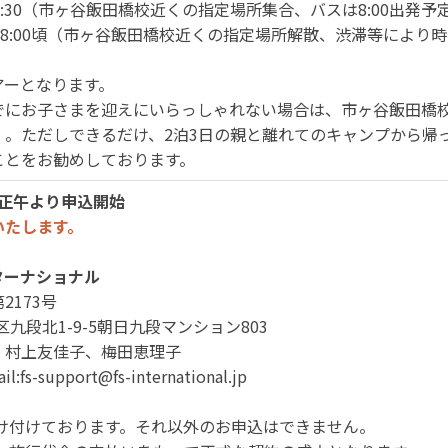
火)7:30（市ヶ谷飯田橋校近くの指定場所集合、バスは8:00出発予
(木)18:00頃（市ヶ谷飯田橋校近くの指定場所解散、渋滞等によ
アーとなります。
でにお子さまを迎えにいらっしゃれない場合は、市ヶ谷飯田橋
）。ただしできるだけ、2泊3日の親と離れてのキャンプから帰
ことをお勧めしております。
 正午より申込開始
いたします。
ターナショナル
173号
田区九段北1-9-5朝日九段マンション803
：村上友佳子、梅田恵理子
:fs-support@fs-international.jp
受け付けております。それ以外のお申込はできません。