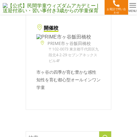
お電話で問い合
MENU
わせ
開催校
PRIME市ヶ谷飯田橋校
〒102-0073 東京都千代田区九
段北4-2-29 セブンアネックス
ビル4F
市ヶ谷の四季が育む豊かな感性
知性を育む都心型オールインワン
学童