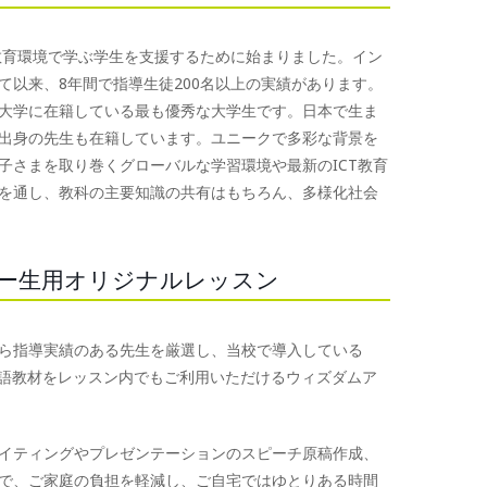
教育環境で学ぶ学生を支援するために始まりました。イン
以来、8年間で指導生徒200名以上の実績があります。
大学に在籍している最も優秀な大学生です。日本で生ま
出身の先生も在籍しています。ユニークで多彩な背景を
子さまを取り巻くグローバルな学習環境や最新のICT教育
を通し、教科の主要知識の共有はもちろん、多様化社会
ミー生用オリジナルレッスン
ら指導実績のある先生を厳選し、当校で導入している
富な英語教材をレッスン内でもご利用いただけるウィズダムア
イティングやプレゼンテーションのスピーチ原稿作成、
で、ご家庭の負担を軽減し、ご自宅ではゆとりある時間