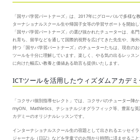
「国サバ学習パートナーズ」は、2017年にグローバルで多様な
ターナショナルスクール生や帰国子女等の学習サポートを開始して
「国サバ学習パートナーズ」の選び抜かれたチューターは、名門
れ育ち、留学などを通して国際的視野を広げてきた先生や、海外
持つ「国サバ学習パートナーズ」のチューターたちは、現在のお
ツールを十分に理解しています。楽しく、やる気の出るレッスン
に向けた幅広い教養と価値ある助言も提供いたします。
ICTツールを活用したウィズダムアカデ
「コクサバ個別指導セレクト」では、コクサバのチューター陣か
myON、Mathletics、ナショナルジオグラフィック等、豊
カデミーのオリジナルレッスンです。
インターナショナルスクール生の宿題として出されるエッセイラ
ジャーナル（日記）などを学童でのお預かり時間に済ませること