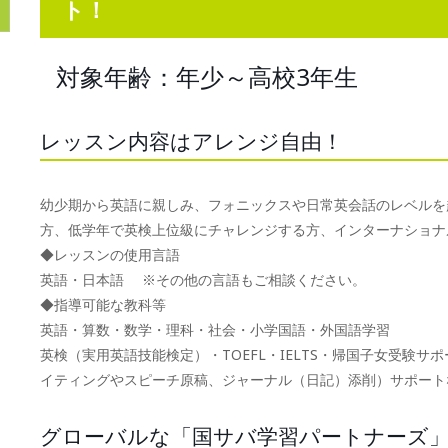
ト！
対象年齢：年少～高校3年生
レッスン内容はアレンジ自由！
幼少期から英語に親しみ、フォニックスや日常英会話のレベルを
方、低学年で英検上位級にチャレンジする方、インターナショナ
◆レッスンの使用言語
英語・日本語 ※その他の言語もご相談ください。
◆指導可能な教科等
英語・算数・数学・理科・社会・小学国語・外国語学習
英検（実用英語技能検定）・TOEFL・IELTS・帰国子女受験
イティングやスピーチ原稿、ジャーナル（日記）添削）サポート
グローバルな「国サバ学習パートナーズ