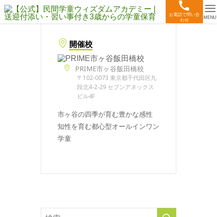
お電話で問い合
MENU
わせ
開催校
PRIME市ヶ谷飯田橋校
〒102-0073 東京都千代田区九
段北4-2-29 セブンアネックス
ビル4F
市ヶ谷の四季が育む豊かな感性
知性を育む都心型オールインワン
学童