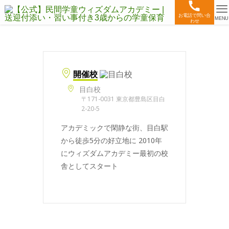
お電話で問い合
MENU
わせ
開催校
目白校
〒171-0031 東京都豊島区目白
2-20-5
アカデミックで閑静な街、目白駅
から徒歩5分の好立地に 2010年
にウィズダムアカデミー最初の校
舎としてスタート